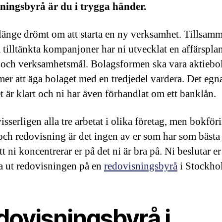
ningsbyrå är du i trygga händer.
länge drömt om att starta en ny verksamhet. Tillsam
 tilltänkta kompanjoner har ni utvecklat en affärspl
i och verksamhetsmål. Bolagsformen ska vara aktiebo
er att äga bolaget med en tredjedel vardera. Det egn
t är klart och ni har även förhandlat om ett banklån.
isserligen alla tre arbetat i olika företag, men bokför
 och redovisning är det ingen av er som har som bästa
tt ni koncentrerar er på det ni är bra på. Ni beslutar er
ga ut redovisningen på en
redovisningsbyrå
i Stockho
dovisningsbyrå i