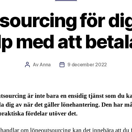
ourcing för dig
lp med att betal
Av
Anna
9 december 2022
Inläggsförfattare
Inläggsdatum
sourcing är inte bara en ensidig tjänst som du k
a dig av när det gäller lönehantering. Den har m
raktiska fördelar utöver det.
 handlar om löneoutsourcing kan det innebära att du 