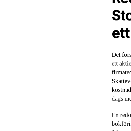
St
ett
Det för
ett akt
firmate
Skattev
kostnad
dags m
En redo
bokföri