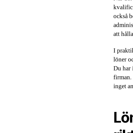
kvalific
också be
adminis
att håll
I prakti
löner oc
Du har i
firman. 
inget an
Lö