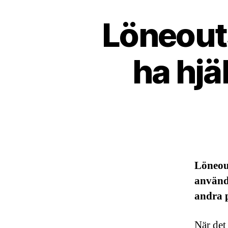
Löneouts
ha hjä
Löneout
använd
andra p
När det