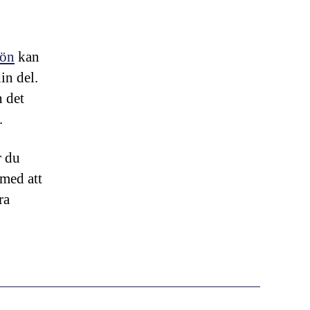
lön
kan
in del.
 det
.
r du
 med att
ra