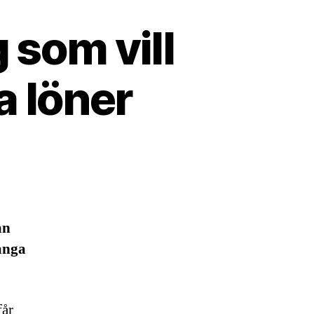
 som vill
a löner
an
ånga
får