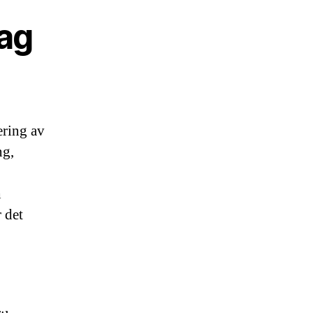
dag
ering av
ng,
h
 det