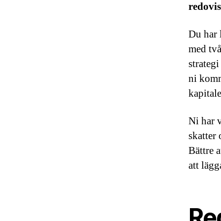
redovis
Du har 
med två
strateg
ni komm
kapitale
Ni har v
skatter
Bättre a
att läg
Re