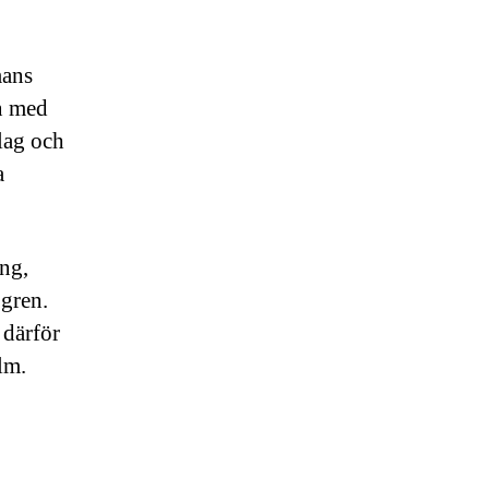
mans
an med
lag och
a
ing,
 gren.
 därför
lm.