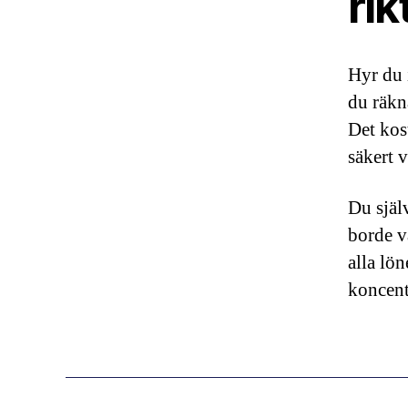
rik
Hyr du 
du räkn
Det kos
säkert v
Du själ
borde v
alla lön
koncent