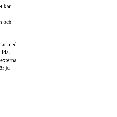
et kan
n
ön och
 har med
llda.
 externa
ör ju