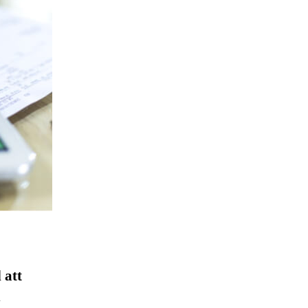
 att
n