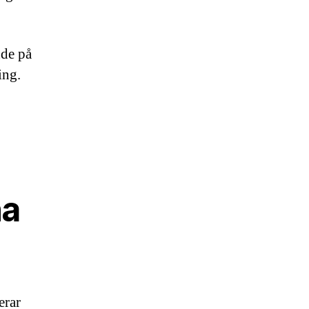
nde på
ing.
na
erar