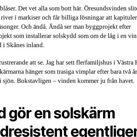
låser. Det vet alla som bott här. Öresundsvinden slite
 river i markiser och får billiga lösningar att kapitul
äsonger. Och ändå. Ändå ser man byggprojekt efter
jekt som installerar solskydd som om de låg i en vind
d i Skånes inland.
rustrerande att se. Jag har sett flerfamiljshus i Västr
skärmarna hänger som trasiga vimplar efter bara två år
i sjön. Bokstavligen – vinden kommer ju från havet.
d gör en solskärm
ndresistent egentlige