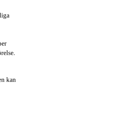
liga
per
relse.
en kan