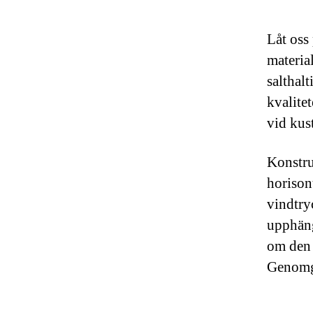
Låt oss
materia
salthal
kvalite
vid kus
Konstru
horison
vindtryc
upphäng
om den 
Genomgå