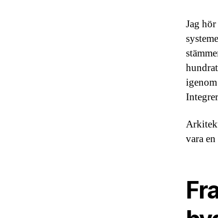
Jag hör
systeme
stämmer
hundrat
igenom 
Integre
Arkitek
vara en
Fra