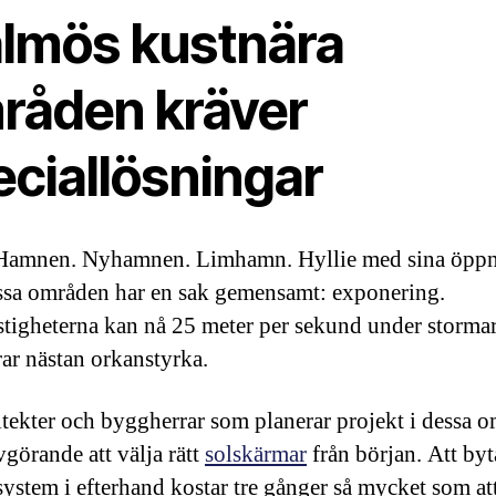
lmös kustnära
råden kräver
eciallösningar
Hamnen. Nyhamnen. Limhamn. Hyllie med sina öppna
ssa områden har en sak gemensamt: exponering.
tigheterna kan nå 25 meter per sekund under stormar
ar nästan orkanstyrka.
itekter och byggherrar som planerar projekt i dessa 
vgörande att välja rätt
solskärmar
från början. Att byt
 system i efterhand kostar tre gånger så mycket som at