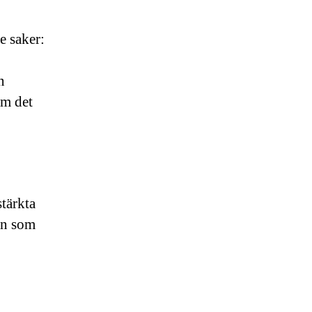
e saker:
n
öm det
stärkta
en som