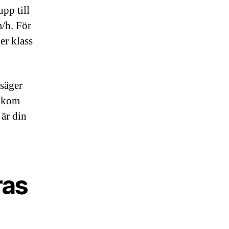
upp till
m/h. För
er klass
 säger
bakom
 är din
ras