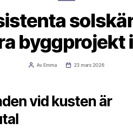
istenta solskä
ra byggprojekt 
Av
Emma
23 mars 2026
Inläggsförfattare
Inläggsdatum
nden vid kusten är
tal