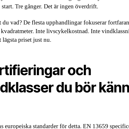
n start. Tre gånger. Det är ingen överdrift.
 du vad? De flesta upphandlingar fokuserar fortfara
r kvadratmeter. Inte livscykelkostnad. Inte vindklassn
 lägsta priset just nu.
tifieringar och
ndklasser du bör kän
ns europeiska standarder för detta. EN 13659 specific