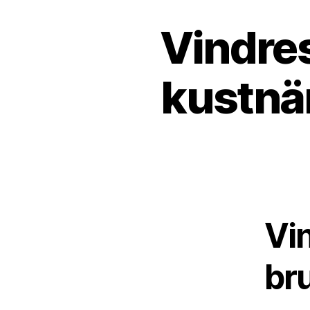
Vindres
kustnä
Vi
bru