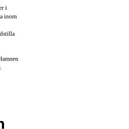
r i
era inom
stilla
a Hamnen
.
n