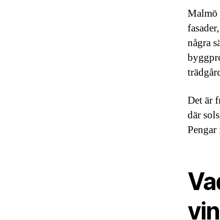
Malmö b
fasader,
några s
byggpro
trädgår
Det är f
där sol
Pengar 
Va
vi