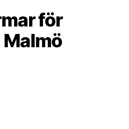
rmar för
i Malmö