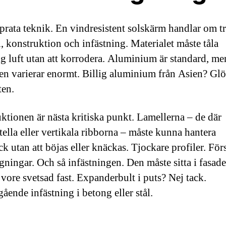
 prata teknik. En vindresistent solskärm handlar om tr
l, konstruktion och infästning. Materialet måste tåla
tig luft utan att korrodera. Aluminium är standard, me
ten varierar enormt. Billig aluminium från Asien? Gl
ten.
ktionen är nästa kritiska punkt. Lamellerna – de där
tella eller vertikala ribborna – måste kunna hantera
k utan att böjas eller knäckas. Tjockare profiler. För
ningar. Och så infästningen. Den måste sitta i fasad
vore svetsad fast. Expanderbult i puts? Nej tack.
ende infästning i betong eller stål.