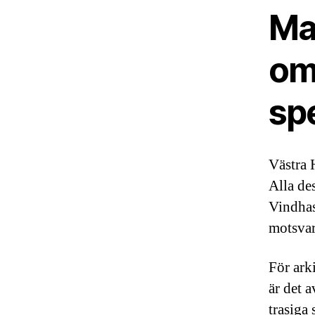
Ma
om
sp
Västra 
Alla de
Vindhas
motsvar
För ark
är det a
trasiga