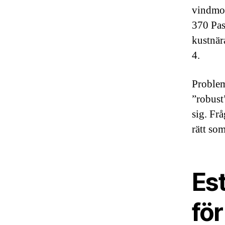
vindmots
370 Pas
kustnär
4.
Problem
”robust
sig. Frå
rätt som
Est
för