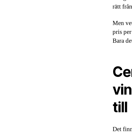
rätt frå
Men vet
pris pe
Bara det
Cer
vi
till
Det fin