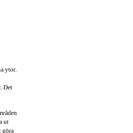
 ytor.
. Det
områden
a ut
t göra